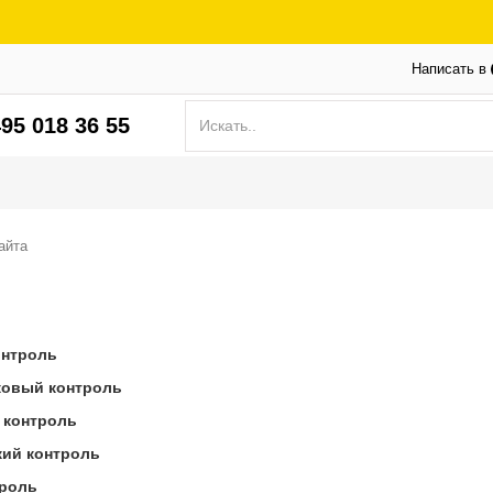
Написать в
95 018 36 55
айта
онтроль
ковый контроль
 контроль
ий контроль
троль