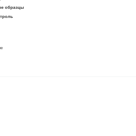
ые образцы
нтроль
ие