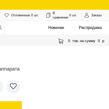
В
Отложенные
0
шт.
0
шт.
Заказы
сравнении
Новинки
Распродажа
0
тов. на сумму
0
p
аппарата