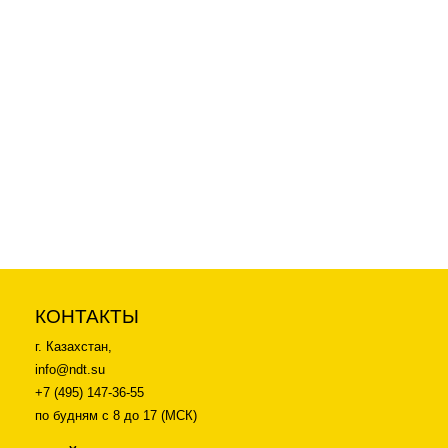
-26%
Акция
2 900
p
2 200
p
3 900
p
Высокотемпературная гель-
Набор для капиллярного
паста (контактная
контроля ИНСПЕКТОР
жидкость) для УЗК +350
(LDN, CLN, PRN)
КОНТАКТЫ
г. Казахстан,
info@ndt.su
+7 (495) 147-36-55
по будням с 8 до 17 (МСК)