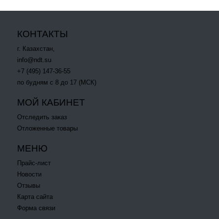
КОНТАКТЫ
г. Казахстан,
info@ndt.su
+7 (495) 147-36-55
по будням с 8 до 17 (МСК)
МОЙ КАБИНЕТ
Отследить заказ
Отложенные товары
МЕНЮ
Прайс-лист
Новости
Отзывы
Карта сайта
Форма связи